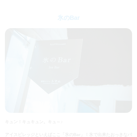
氷のBar
キュン！キュキュン。キュ～♪
アイスビレッジといえばここ「氷のBar」！氷で出来たおっきなバ