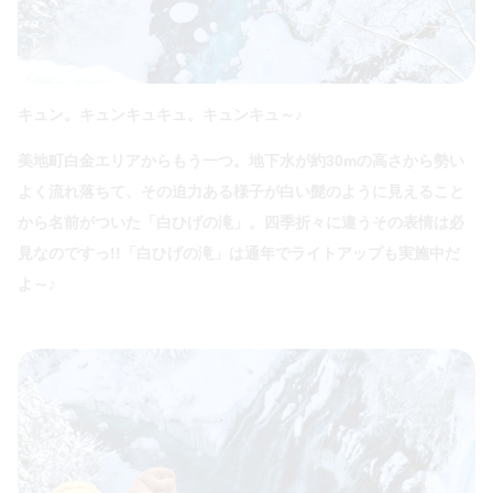
キュン。キュンキュキュ。キュンキュ～♪
美地町白金エリアからもう一つ。地下水が約30mの高さから勢い
よく流れ落ちて、その迫力ある様子が白い髭のように見えること
から名前がついた「白ひげの滝」。四季折々に違うその表情は必
見なのですっ!!「白ひげの滝」は通年でライトアップも実施中だ
よ～♪