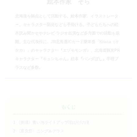
絵本作家 そら
北海道を拠点として活動する、絵本作家、イラストレータ
ー、キャラクター開発なども手掛ける。子どもたちへの絵
本読み聞かせやテレビ·ラジオ出演など多方面での活動も展
開。主な代表作に、JR北海道ICカード乗車券「Kitaca（キ
タカ）」のキャラクター『エゾモモンガ』、北海道観光PR
キャラクター『キュンちゃん』絵本『パンダぼし』学研プ
ラスなど多数。
もくじ
1
〈美瑛〉青い池ライトアップ/白ひげの滝
2
〈富良野〉ニングルテラス