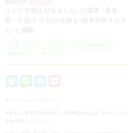
2023.2.17
道北エリア
インスタ映えが止まらない!!美瑛・富良
野・占冠(トマム)の冬旅を”絵本作家そらさ
ん”と満喫♪
お土産
グルメ
フォトジェニック
富良野・美瑛近郊エリア
期間限定イベント
観光スポット
Twitter
Line
Hatena
Pocket
キュン♪キュン？？キュキュ～♪
今はまさに銀世界に包まれている北海道♪みんなはこれからどんな
冬旅を予定している？？