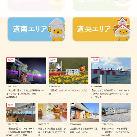
NEW
NEW
NEW
2026.05.22
2026.05.18
2026.03.05
〈滝上町〉芝ざくら滝上公園夜間イルミ
〈湧別町〉かみゆうべつチューリップ公
【たんちょう釧路空港】にフードコート
ネーション【TAKINOUE PINK
園
「URAR TERRACE(ウララテラス)」が
AURORA】
オープン！
NEW
2026.03.05
2026.03.03
2026.03.03
2026.03.03
【函館空港】にフードコート
十勝ワインの歴史と絶景・グ
上士幌の食と自然を満喫「道
十勝のソウルフードを堪能
「HAKODATE GOURMET
ルメを楽しむ「いけだワイン
の駅 かみしほろ」
♪「道の駅おとふけ なつぞら
PORT」が新たに登場！
城」
のふる里」