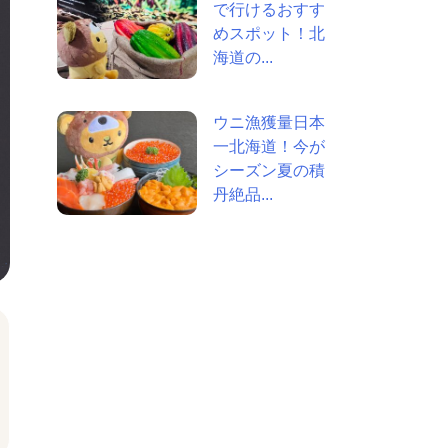
で行けるおすす
めスポット！北
海道の...
ウニ漁獲量日本
一北海道！今が
シーズン夏の積
丹絶品...