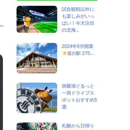
試合観戦以外に
も楽しみがいっ
ぱい！今大注目
の北海...
2024年9月開業
道の駅 275...
洞爺湖ぐるっと
一周ドライブス
ポットおすすめ5
選
札幌から日帰り