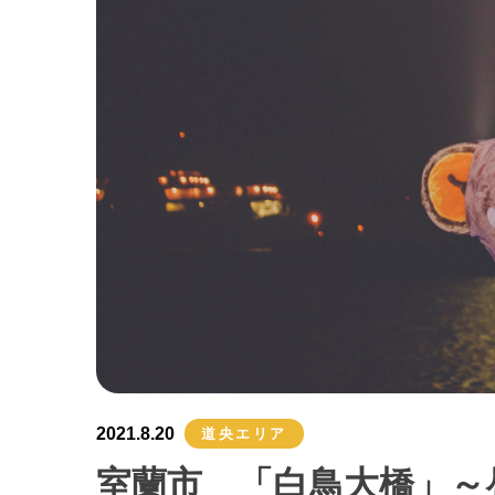
2021.8.20
道央エリア
室蘭市 「白鳥大橋」～