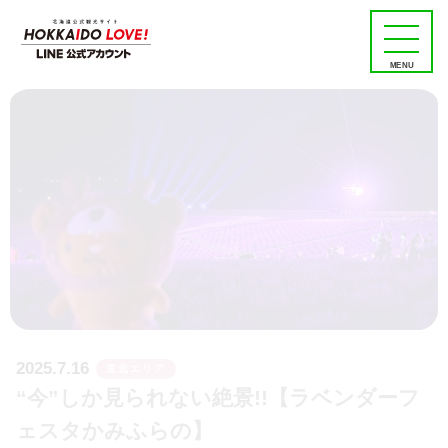
MENU
2025.7.16
道北エリア
“今”しか見られない絶景!!【ラベンダーフ
ェスタかみふらの】