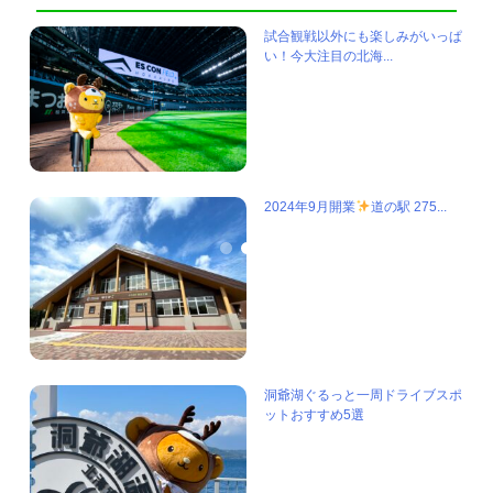
試合観戦以外にも楽しみがいっぱ
い！今大注目の北海...
2024年9月開業
道の駅 275...
洞爺湖ぐるっと一周ドライブスポ
ットおすすめ5選