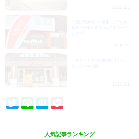
2026.2.9
一度は行きたい！道北エリアの大
型スキー場３選【カムイスキーリ
ンクス】
2026.2.9
サスティナブルな道の駅【うたし
ないチロルの湯】
2025.8.1
Twitter
Line
Hatena
Pocket
人気記事ランキング