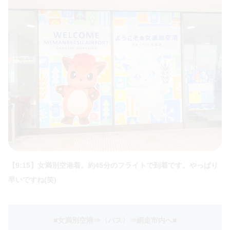
【9:15】女満別空港着。約45分のフライトで到着です。やっぱり
早いですね(笑)
■女満別空港⇒〈バス〉⇒網走市内へ
■