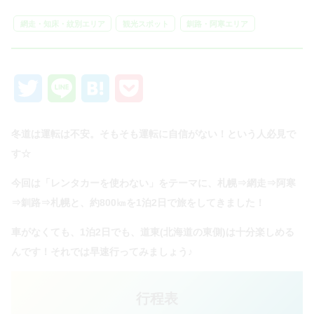
網走・知床・紋別エリア
観光スポット
釧路・阿寒エリア
Twitter
Line
Hatena
Pocket
冬道は運転は不安。そもそも運転に自信がない！という人必見で
す☆
今回は「レンタカーを使わない」をテーマに、札幌⇒網走⇒阿寒
⇒釧路⇒札幌と、約800㎞を1泊2日で旅をしてきました！
車がなくても、1泊2日でも、道東(北海道の東側)は十分楽しめる
んです！それでは早速行ってみましょう♪
行程表