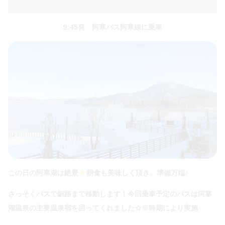
9:45発 阿寒バス阿寒線に乗車
この日の阿寒湖は絶景
朝食も美味しく頂き、準備万端♪
さっそくバスで釧路まで移動します！今回乗車予定のバスは阿寒
湖温泉の主要温泉宿を回ってくれました☆※時期により実施