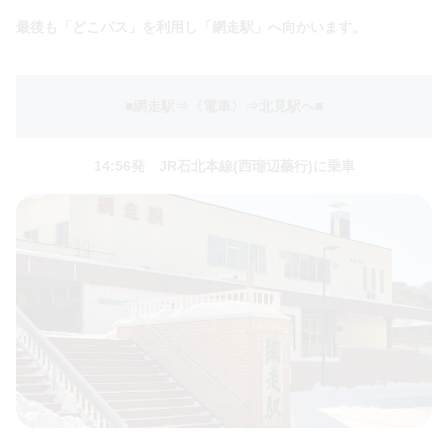
最後も「どこバス」を利用し「網走駅」へ向かいます。
■網走駅⇒〈電車〉⇒北見駅へ
■
14:56発 JR石北本線(西瑠辺蘂行)に乗車